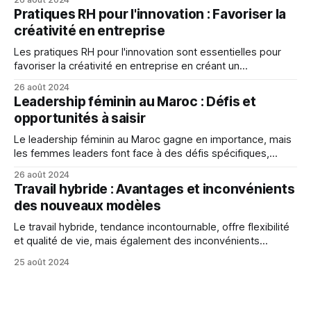
Pratiques RH pour l'innovation : Favoriser la
créativité en entreprise
Les pratiques RH pour l'innovation sont essentielles pour
favoriser la créativité en entreprise en créant un
environnement propice, en favorisant la collaboration et la
26 août 2024
communication, et en récompensant l'innovation.
Leadership féminin au Maroc : Défis et
opportunités à saisir
Le leadership féminin au Maroc gagne en importance, mais
les femmes leaders font face à des défis spécifiques,
notamment la discrimination sexuelle et les stéréotypes,
26 août 2024
qui les empêchent de réaliser leur plein potentiel.
Travail hybride : Avantages et inconvénients
des nouveaux modèles
Le travail hybride, tendance incontournable, offre flexibilité
et qualité de vie, mais également des inconvénients
comme perte de contact social et difficultés de
25 août 2024
communication.