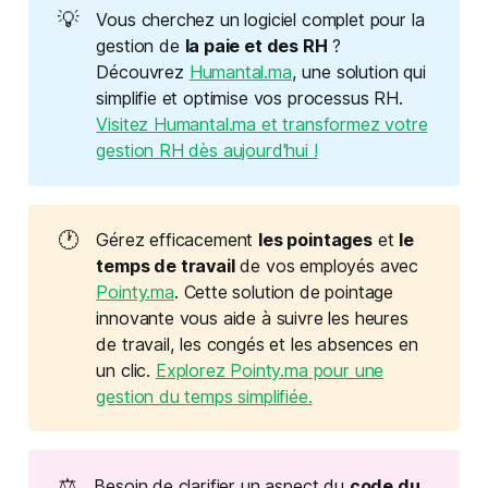
💡
Vous cherchez un logiciel complet pour la
gestion de
la paie et des RH
?
Découvrez
Humantal.ma
, une solution qui
simplifie et optimise vos processus RH.
Visitez Humantal.ma et transformez votre
gestion RH dès aujourd'hui !
🕐
Gérez efficacement
les pointages
et
le 
temps de travail
de vos employés avec
Pointy.ma
. Cette solution de pointage
innovante vous aide à suivre les heures
de travail, les congés et les absences en
un clic.
Explorez Pointy.ma pour une
gestion du temps simplifiée.
⚖️
Besoin de clarifier un aspect du
code du 