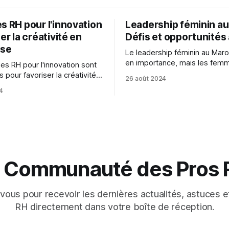
s RH pour l'innovation
Leadership féminin au
ser la créativité en
Défis et opportunités 
ise
Le leadership féminin au Mar
en importance, mais les fem
es RH pour l'innovation sont
leaders font face à des défis
s pour favoriser la créativité
26 août 2024
spécifiques, notamment la dis
ise en créant un
4
sexuelle et les stéréotypes, q
ent propice, en favorisant la
empêchent de réaliser leur pl
on et la communication, et en
potentiel.
nt l'innovation.
a Communauté des Pros
ous pour recevoir les dernières actualités, astuces e
RH directement dans votre boîte de réception.