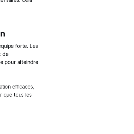
entaires. Cela
on
équipe forte. Les
t de
e pour atteindre
tion efficaces,
r que tous les