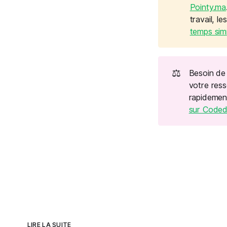
Pointy.ma
travail, l
temps simp
⚖️
Besoin de 
votre ress
rapidement
sur Codedu
LIRE LA SUITE