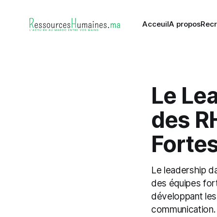
Acceuil
A propos
Recr
Le Lea
des RH
Forte
Le leadership d
des équipes fort
développant les 
communication.