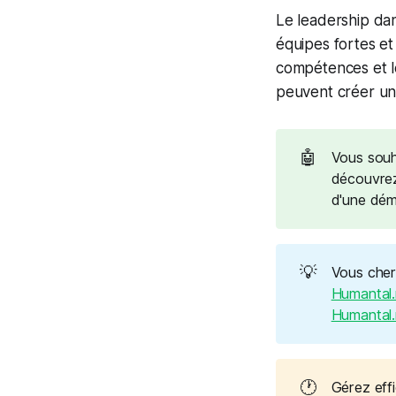
Le leadership dan
équipes fortes et
compétences et le
peuvent créer une
🤖
Vous souha
découvr
d'une dém
💡
Vous cher
Humantal
Humantal.
🕐
Gérez ef