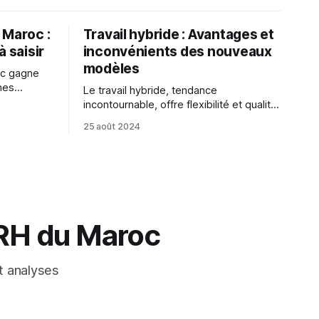
 Maroc :
Travail hybride : Avantages et
à saisir
inconvénients des nouveaux
modèles
oc gagne
mes
Le travail hybride, tendance
incontournable, offre flexibilité et qualité
crimination
de vie, mais également des
25 août 2024
ui les
inconvénients comme perte de contact
ein
social et difficultés de communication.
 RH du Maroc
t analyses