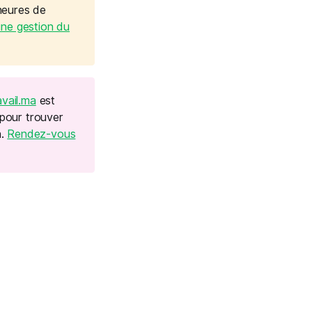
 heures de
une gestion du
vail.ma
est
 pour trouver
n.
Rendez-vous