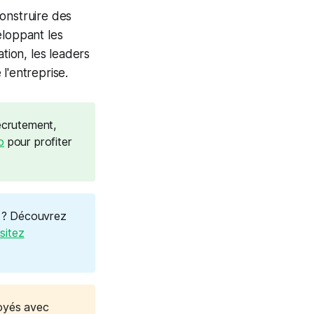
onstruire des
eloppant les
tion, les leaders
l'entreprise.
recrutement,
o
pour profiter
? Découvrez
isitez
oyés avec