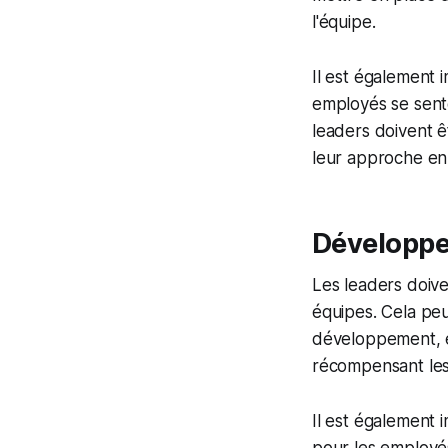
l'équipe.
Il est également i
employés se sente
leaders doivent ê
leur approche en 
Développer
Les leaders doiv
équipes. Cela peu
développement, e
récompensant les 
Il est également