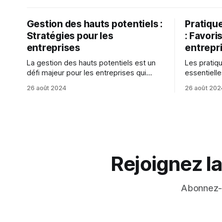
Gestion des hauts potentiels :
Pratique
Stratégies pour les
: Favori
entreprises
entrepr
La gestion des hauts potentiels est un
Les pratiqu
défi majeur pour les entreprises qui
essentielle
cherchent à attirer, retenir et développer
en entrepr
26 août 2024
26 août 202
les meilleurs talents.
environnem
collaborati
récompensa
Rejoignez l
Abonnez-v