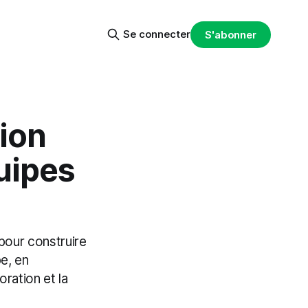
Se connecter
S'abonner
ion
uipes
pour construire
e, en
ration et la