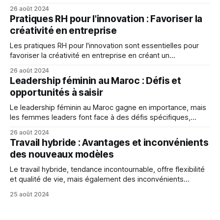
meilleurs talents.
26 août 2024
Pratiques RH pour l'innovation : Favoriser la
créativité en entreprise
Les pratiques RH pour l'innovation sont essentielles pour
favoriser la créativité en entreprise en créant un
environnement propice, en favorisant la collaboration et la
26 août 2024
communication, et en récompensant l'innovation.
Leadership féminin au Maroc : Défis et
opportunités à saisir
Le leadership féminin au Maroc gagne en importance, mais
les femmes leaders font face à des défis spécifiques,
notamment la discrimination sexuelle et les stéréotypes,
26 août 2024
qui les empêchent de réaliser leur plein potentiel.
Travail hybride : Avantages et inconvénients
des nouveaux modèles
Le travail hybride, tendance incontournable, offre flexibilité
et qualité de vie, mais également des inconvénients
comme perte de contact social et difficultés de
25 août 2024
communication.