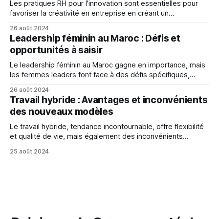
Les pratiques RH pour l'innovation sont essentielles pour
favoriser la créativité en entreprise en créant un
environnement propice, en favorisant la collaboration et la
26 août 2024
communication, et en récompensant l'innovation.
Leadership féminin au Maroc : Défis et
opportunités à saisir
Le leadership féminin au Maroc gagne en importance, mais
les femmes leaders font face à des défis spécifiques,
notamment la discrimination sexuelle et les stéréotypes,
26 août 2024
qui les empêchent de réaliser leur plein potentiel.
Travail hybride : Avantages et inconvénients
des nouveaux modèles
Le travail hybride, tendance incontournable, offre flexibilité
et qualité de vie, mais également des inconvénients
comme perte de contact social et difficultés de
25 août 2024
communication.